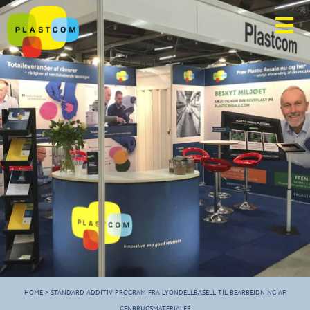
HOME
>
STANDARD ADDITIV PROGRAM FRA LYONDELLBASELL TIL BEARBEJDNING AF
GENBRUGSMATERIALER