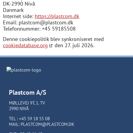
DK-2990 Nivå
Danmark
Internet side:
https://plastcom.dk
Email:
plastcom@
plastcom.dk
Telefonnummer: +45 59185508
Denne cookiepolitik blev synkroniseret med
cookiedatabase.org
den 27. juli 2026.
Plastcom A/S
MØLLEVEJ 9T, 1. TV
2990 NIVÅ
TEL :
+45 59 18 55 08
MAIL:
PLASTCOM@PLASTCOM.DK